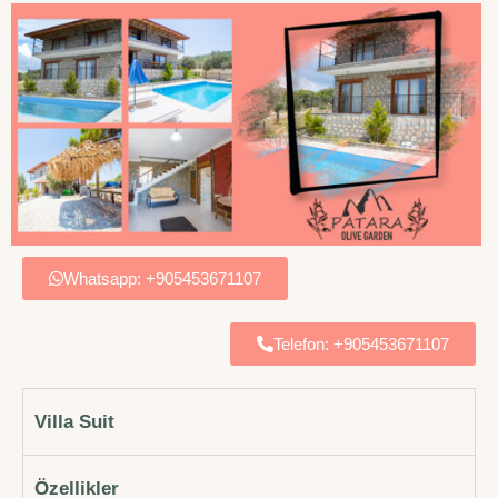
Whatsapp: +905453671107
Telefon: +905453671107
Villa Suit
Özellikler