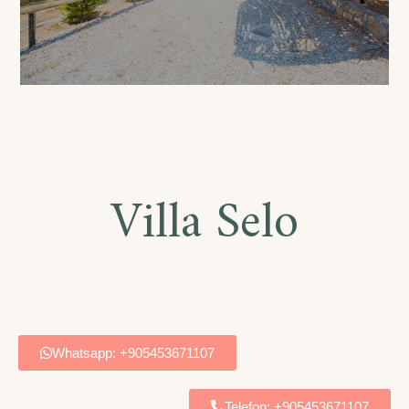
Villa Selo
Whatsapp: +905453671107
Telefon: +905453671107